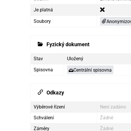
Je platná
Soubory
Anonymizov
Fyzický dokument
Stav
Uložený
Spisovna
Centrální spisovna
Odkazy
Výběrové řízení
Není zadáno
Schválení
Žádné
Záměry
Žádné