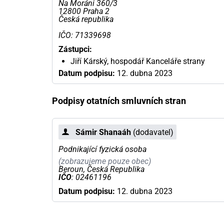
Na Moráni 360/3
12800 Praha 2
Česká republika
IČO: 71339698
Zástupci:
Jiří Kárský, hospodář Kanceláře strany
Datum podpisu:
12. dubna 2023
Podpisy otatních smluvních stran
Sámir Shanaáh
(dodavatel)
Podnikající fyzická osoba
(zobrazujeme pouze obec)
Beroun, Česká Republika
IČO
: 02461196
Datum podpisu:
12. dubna 2023