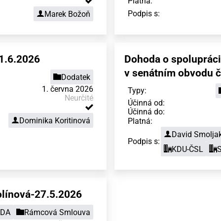
Platná:
Podpis s:
Marek Božoň
1.6.2026
Dohoda o spolupráci
v senátním obvodu č.
Dodatek
1. června 2026
Typy:
Neurčité
Účinná od:
Účinná do:
Dominika Koritinová
Platná:
David Smolja
Podpis s:
KDU-ČSL
S
línová-27.5.2026
DA
Rámcová Smlouva