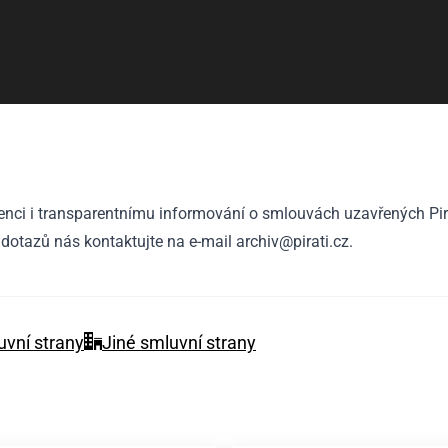
denci i transparentnímu informování o smlouvách uzavřených Pir
ě dotazů nás kontaktujte na e-mail
archiv@pirati.cz
.
vní strany
Jiné smluvní strany