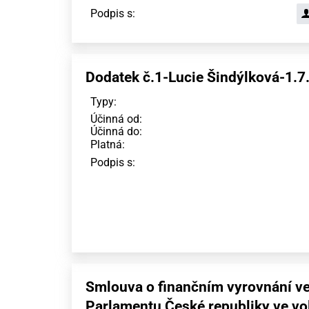
Podpis s:
Dodatek č.1-Lucie Šindýlková-1.7
Typy:
Účinná od:
Účinná do:
Platná:
Podpis s:
Smlouva o finančním vyrovnání ve
Parlamentu České republiky ve v