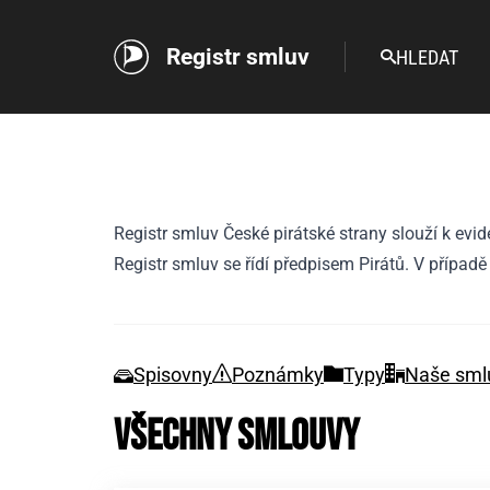
Registr smluv
HLEDAT
Registr smluv České pirátské strany slouží k evi
Registr smluv se řídí
předpisem Pirátů
. V případ
Spisovny
Poznámky
Typy
Naše smlu
Všechny smlouvy