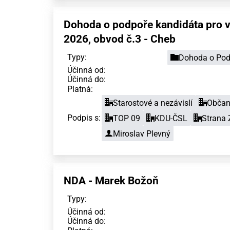
Dohoda o podpoře kandidáta pro 
2026, obvod č.3 - Cheb
Typy:
Dohoda o Pod
Účinná od:
Účinná do:
Platná:
Starostové a nezávislí
Občans
Podpis s:
TOP 09
KDU-ČSL
Strana 
Miroslav Plevný
NDA - Marek Božoň
Typy:
Účinná od:
Účinná do: