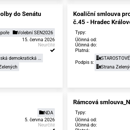
volby do Senátu
Koaliční smlouva pr
č.45 - Hradec Králov
Typy:
poře
Volební SEN2026
15. června 2026
Účinná od:
Neurčité
Účinná do:
Platná:
ká demokratická ...
STAROSTOVÉ 
Podpis s:
Zelených
Strana Zelený
Rámcová smlouva_N
Typy:
NDA
5. června 2026
Účinná od:
Neurčité
Účinná do: