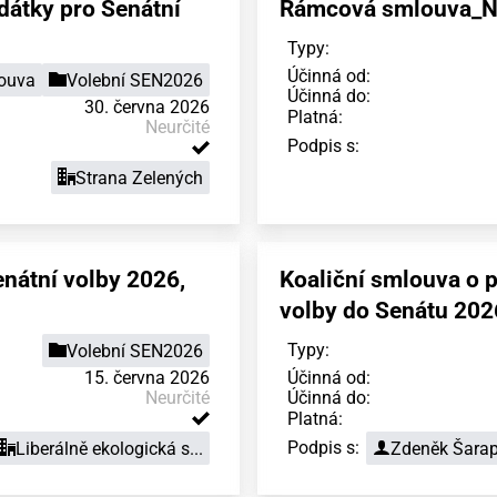
dátky pro Senátní
Rámcová smlouva_N
Typy:
Účinná od:
louva
Volební SEN2026
Účinná do:
30. června 2026
Platná:
Neurčité
Podpis s:
Strana Zelených
nátní volby 2026,
Koaliční smlouva o 
volby do Senátu 2026
Typy:
Volební SEN2026
15. června 2026
Účinná od:
Neurčité
Účinná do:
Platná:
Podpis s:
Liberálně ekologická s...
Zdeněk Šara