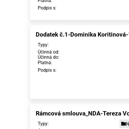
Platná:
Podpis s:
Dodatek č.1-Dominika Koritinová-
Typy:
Účinná od:
Účinná do:
Platná:
Podpis s:
Rámcová smlouva_NDA-Tereza Vo
Typy:
N