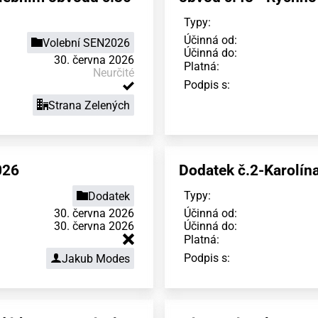
Typy:
Účinná od:
Volební SEN2026
Účinná do:
30. června 2026
Platná:
Neurčité
Podpis s:
Strana Zelených
026
Dodatek č.2-Karolín
Typy:
Dodatek
30. června 2026
Účinná od:
30. června 2026
Účinná do:
Platná:
Podpis s:
Jakub Modes