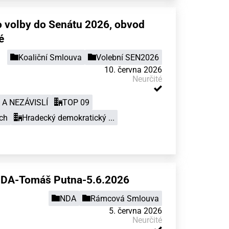
o volby do Senátu 2026, obvod
é
Koaliční Smlouva
Volební SEN2026
10. června 2026
Neurčité
A NEZÁVISLÍ
TOP 09
ch
Hradecký demokratický ...
DA-Tomáš Putna-5.6.2026
NDA
Rámcová Smlouva
5. června 2026
Neurčité