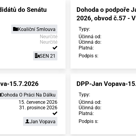
idátů do Senátu
Dohoda o podpoře Ja
2026, obvod č.57 - 
Typy:
Koaliční Smlouva
Neurčité
Účinná od:
Neurčité
Účinná do:
Platná:
Podpis s:
SEN 21
ava-15.7.2026
DPP-Jan Vopava-15
Typy:
Dohoda O Práci Na Dálku
15. července 2026
Účinná od:
31. prosince 2026
Účinná do:
Platná:
Podpis s:
Jan Vopava