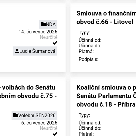
Smlouva o finančním 
obvod č.66 - Litovel
NDA
14. července 2026
Typy:
Neurčité
Účinná od:
Účinná do:
Lucie Šumanová
Platná:
Podpis s:
 volbách do Senátu
Koaliční smlouva o 
ebním obvodu č.75 -
Senátu Parlamentu Č
obvodu č.18 - Příbr
Typy:
Volební SEN2026
6. července 2026
Účinná od:
Neurčité
Účinná do:
Platná: