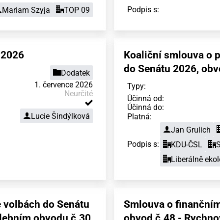
Podpis s:
Mariam Szyja
TOP 09
.2026
Koaliční smlouva o 
do Senátu 2026, ob
Dodatek
1. července 2026
Typy:
Neurčité
Účinná od:
Účinná do:
Lucie Šindýlková
Platná:
Jan Grulich
Podpis s:
KDU-ČSL
Liberálně ekol
 volbách do Senátu
Smlouva o finančním
olebním obvodu č.30
obvod č.48 - Rychn