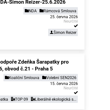
DA-Šimon Reizer-25.6.2026
NDA
Rámcová Smlouva
25. června 2026
Neurčité
Šimon Reizer
podpoře Zdeňka Šarapatky pro
, obvod č.21 - Praha 5
Koaliční Smlouva
Volební SEN2026
15. června 2026
Neurčité
patka
TOP 09
Liberálně ekologická s...