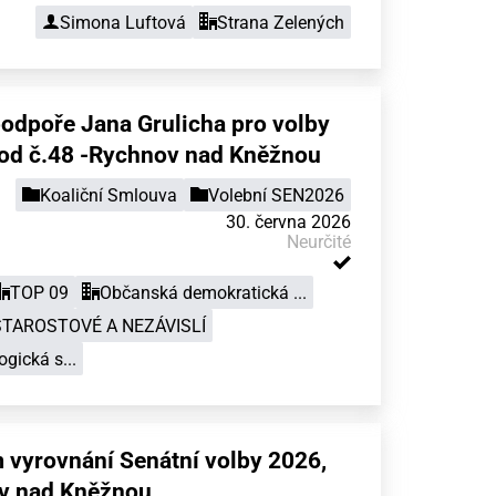
Simona Luftová
Strana Zelených
podpoře Jana Grulicha pro volby
vod č.48 -Rychnov nad Kněžnou
Koaliční Smlouva
Volební SEN2026
30. června 2026
Neurčité
TOP 09
Občanská demokratická ...
STAROSTOVÉ A NEZÁVISLÍ
ogická s...
 vyrovnání Senátní volby 2026,
ov nad Kněžnou