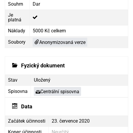
Souhrn
Dar
Je
platná
Náklady
5000 Kč celkem
Soubory
Anonymizovaná verze
Fyzický dokument
Stav
Uložený
Spisovna
Centrální spisovna
Data
Začátek účinnosti
23. července 2020
Konec účinnosti
Neurčitý