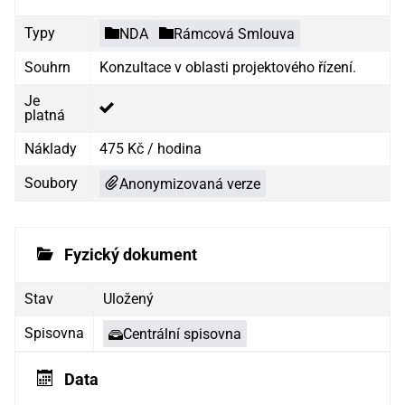
Typy
NDA
Rámcová Smlouva
Souhrn
Konzultace v oblasti projektového řízení.
Je
platná
Náklady
475 Kč / hodina
Soubory
Anonymizovaná verze
Fyzický dokument
Stav
Uložený
Spisovna
Centrální spisovna
Data