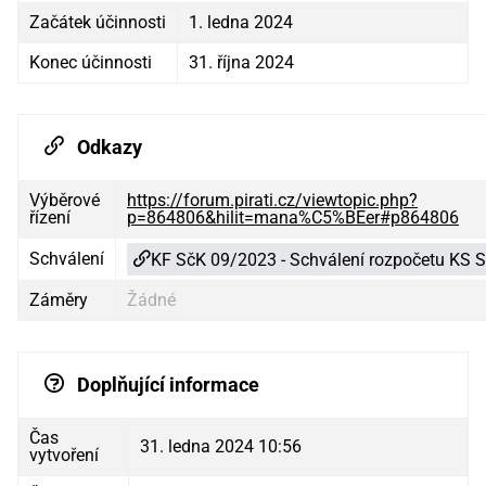
Začátek účinnosti
1. ledna 2024
Konec účinnosti
31. října 2024
Odkazy
Výběrové
https://forum.pirati.cz/viewtopic.php?
řízení
p=864806&hilit=mana%C5%BEer#p864806
Schválení
KF SčK 09/2023 - Schválení rozpočetu KS 
Záměry
Žádné
Doplňující informace
Čas
31. ledna 2024 10:56
vytvoření