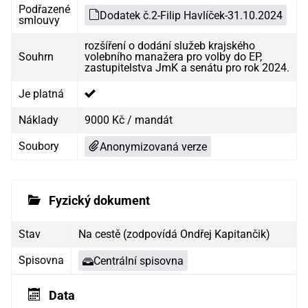
Podřazené
Dodatek č.2-Filip Havlíček-31.10.2024
smlouvy
rozšíření o dodání služeb krajského
Souhrn
volebního manažera pro volby do EP,
zastupitelstva JmK a senátu pro rok 2024.
Je platná
Náklady
9000 Kč / mandát
Soubory
Anonymizovaná verze
Fyzický dokument
Stav
Na cestě (zodpovídá Ondřej Kapitančik)
Spisovna
Centrální spisovna
Data