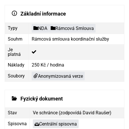
Základní informace
Typy
NDA
Rámcová Smlouva
Souhrn
Rámcová smlouva koordinační služby
Je
platná
Náklady
250 Kč / hodina
Soubory
Anonymizovaná verze
Fyzický dokument
Stav
Ve schránce (zodpovídá David Raušer)
Spisovna
Centrální spisovna