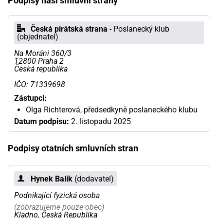
Podpisy naší smluvní strany
Česká pirátská strana
- Poslanecký klub
(objednatel)
Na Moráni 360/3
12800 Praha 2
Česká republika
IČO: 71339698
Zástupci:
Olga Richterová, předsedkyně poslaneckého klubu
Datum podpisu:
2. listopadu 2025
Podpisy otatních smluvních stran
Hynek Balík
(dodavatel)
Podnikající fyzická osoba
(zobrazujeme pouze obec)
Kladno, Česká Republika