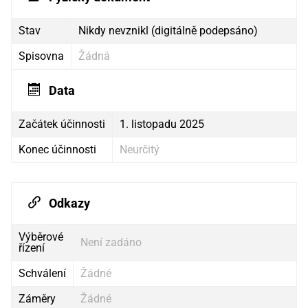
Stav
Nikdy nevznikl (digitálně podepsáno)
Spisovna
Žádná
Data
Začátek účinnosti
1. listopadu 2025
Konec účinnosti
Neurčitý
Odkazy
Výběrové
Není zadáno
řízení
Schválení
Žádné
Záměry
Žádné