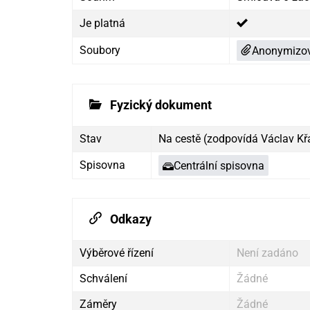
Je platná
Soubory
Anonymizov
Fyzický dokument
Stav
Na cestě (zodpovídá Václav K
Spisovna
Centrální spisovna
Odkazy
Výběrové řízení
Není zadáno
Schválení
Žádné
Záměry
Žádné