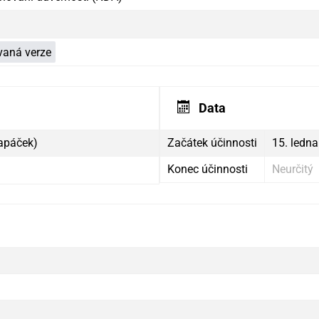
aná verze
Data
řapáček)
Začátek účinnosti
15. ledn
Konec účinnosti
Neurčitý