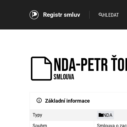
Registr smluv
HLEDAT
NDA-Petr Ťo
Smlouva
Základní informace
Typy
NDA
Souhrn
Smlouva o zac