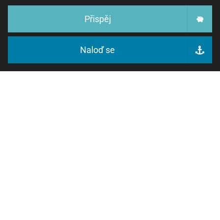
Přispěj
Naloď se