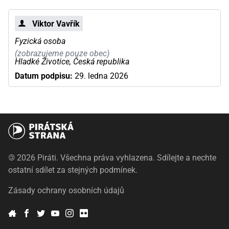
Viktor Vavřík
Fyzická osoba
(zobrazujeme pouze obec)
Hladké Životice, Česká republika
Datum podpisu:
29. ledna 2026
©
2026 Piráti. Všechna práva vyhlazena. Sdílejte a nechte
ostatní sdílet za stejných podmínek.
Zásady ochrany osobních údajů