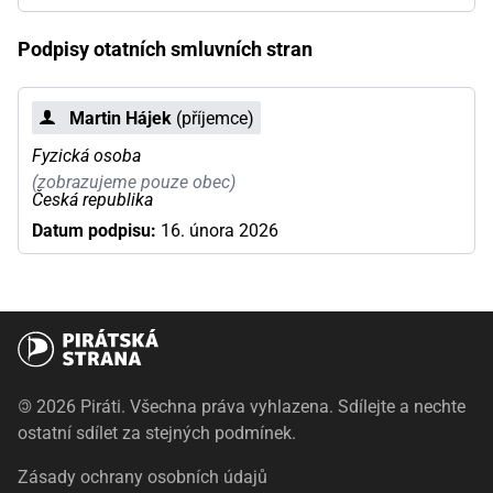
Podpisy otatních smluvních stran
Martin Hájek
(příjemce)
Fyzická osoba
(zobrazujeme pouze obec)
Česká republika
Datum podpisu:
16. února 2026
©
2026 Piráti. Všechna práva vyhlazena. Sdílejte a nechte
ostatní sdílet za stejných podmínek.
Zásady ochrany osobních údajů