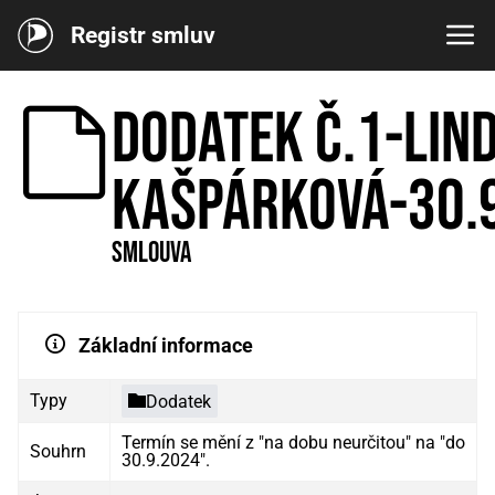
Registr smluv
Dodatek č.1-Lin
Kašpárková-30.
Smlouva
Základní informace
Typy
Dodatek
Termín se mění z "na dobu neurčitou" na "do
Souhrn
30.9.2024".