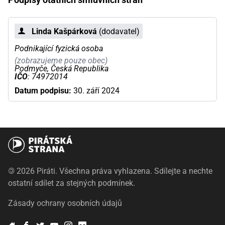
Linda Kašpárková
(dodavatel)
Podnikající fyzická osoba
(zobrazujeme pouze obec)
Podmyče, Česká Republika
IČO
: 74972014
Datum podpisu:
30. září 2024
©
2026 Piráti. Všechna práva vyhlazena. Sdílejte a nechte
ostatní sdílet za stejných podmínek.
Zásady ochrany osobních údajů