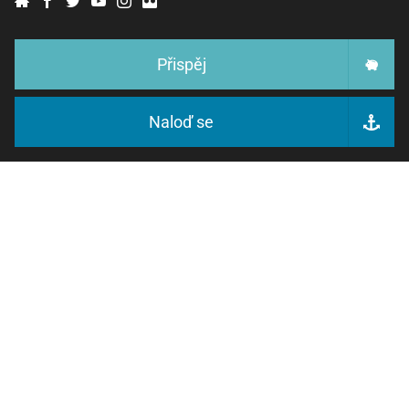
Přispěj
Naloď se