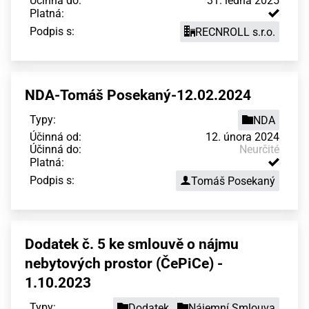
Účinná do:
31. ledna 2025
Platná:
Podpis s:
RECNROLL s.r.o.
NDA-Tomáš Posekaný-12.02.2024
Typy:
NDA
Účinná od:
12. února 2024
Účinná do:
Neurčité
Platná:
Podpis s:
Tomáš Posekaný
Dodatek č. 5 ke smlouvě o nájmu
nebytových prostor (ČePiCe) -
1.10.2023
Typy:
Dodatek
Nájemní Smlouva