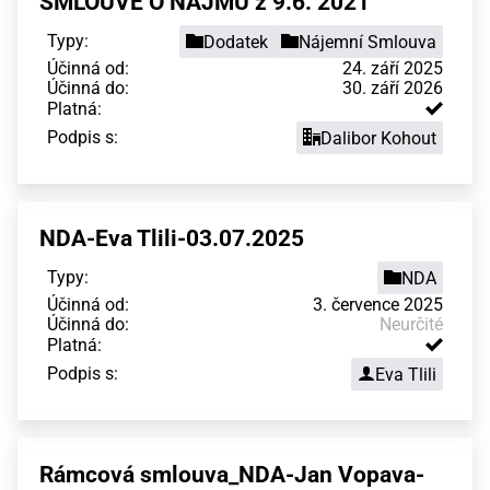
SMLOUVĚ O NÁJMU z 9.6. 2021
Typy:
Dodatek
Nájemní Smlouva
Účinná od:
24. září 2025
Účinná do:
30. září 2026
Platná:
Podpis s:
Dalibor Kohout
NDA-Eva Tlili-03.07.2025
Typy:
NDA
Účinná od:
3. července 2025
Účinná do:
Neurčité
Platná:
Podpis s:
Eva Tlili
Rámcová smlouva_NDA-Jan Vopava-