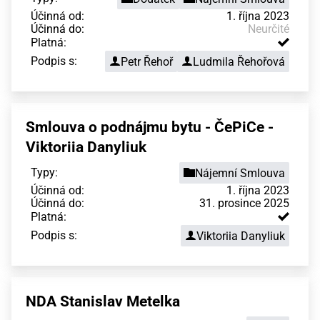
Účinná od:
1. října 2023
Účinná do:
Neurčité
Platná:
Podpis s:
Petr Řehoř
Ludmila Řehořová
Smlouva o podnájmu bytu - ČePiCe -
Viktoriia Danyliuk
Typy:
Nájemní Smlouva
Účinná od:
1. října 2023
Účinná do:
31. prosince 2025
Platná:
Podpis s:
Viktoriia Danyliuk
NDA Stanislav Metelka