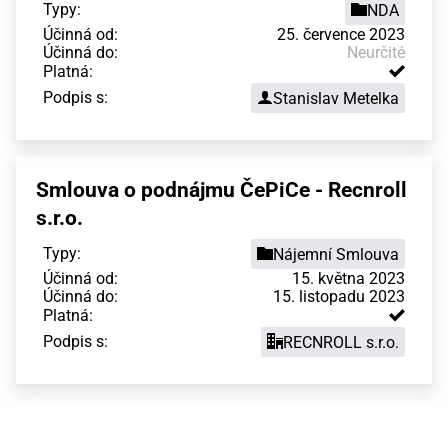
Typy:
NDA
Účinná od:
25. července 2023
Účinná do:
Neurčité
Platná:
Podpis s:
Stanislav Metelka
Smlouva o podnájmu ČePiCe - Recnroll
s.r.o.
Typy:
Nájemní Smlouva
Účinná od:
15. května 2023
Účinná do:
15. listopadu 2023
Platná:
Podpis s:
RECNROLL s.r.o.