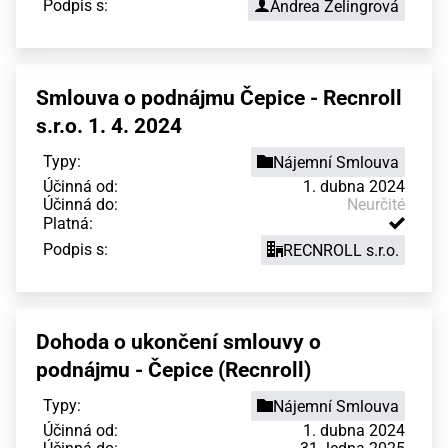
Podpis s:
Andrea Zelingrová
Smlouva o podnájmu Čepice - Recnroll
s.r.o. 1. 4. 2024
Typy:
Nájemní Smlouva
Účinná od:
1. dubna 2024
Účinná do:
Neurčité
Platná:
Podpis s:
RECNROLL s.r.o.
Dohoda o ukončení smlouvy o
podnájmu - Čepice (Recnroll)
Typy:
Nájemní Smlouva
Účinná od:
1. dubna 2024