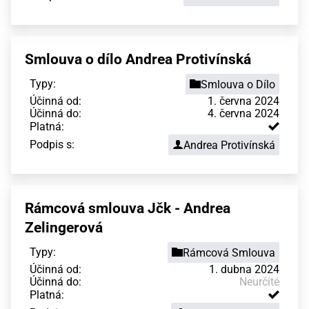
Smlouva o dílo Andrea Protivínská
Typy:
Smlouva o Dílo
Účinná od:
1. června 2024
Účinná do:
4. června 2024
Platná:
Podpis s:
Andrea Protivínská
Rámcová smlouva Jčk - Andrea
Zelingerová
Typy:
Rámcová Smlouva
Účinná od:
1. dubna 2024
Účinná do:
Neurčité
Platná: