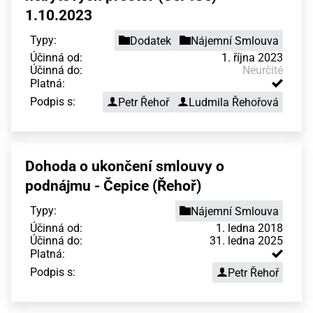
1.10.2023
Typy:
Dodatek
Nájemní Smlouva
Účinná od:
1. října 2023
Účinná do:
Neurčité
Platná:
Podpis s:
Petr Řehoř
Ludmila Řehořová
Dohoda o ukončení smlouvy o
podnájmu - Čepice (Řehoř)
Typy:
Nájemní Smlouva
Účinná od:
1. ledna 2018
Účinná do:
31. ledna 2025
Platná:
Podpis s:
Petr Řehoř