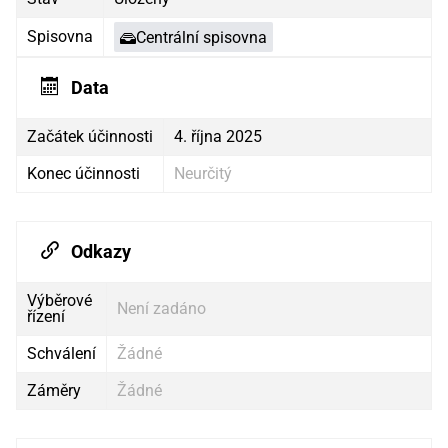
Spisovna
Centrální spisovna
Data
Začátek účinnosti
4. října 2025
Konec účinnosti
Neurčitý
Odkazy
Výběrové
Není zadáno
řízení
Schválení
Žádné
Záměry
Žádné