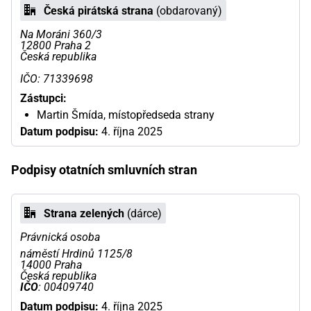
Česká pirátská strana
(obdarovaný)
Na Moráni 360/3
12800 Praha 2
Česká republika
IČO: 71339698
Zástupci:
Martin Šmída, místopředseda strany
Datum podpisu:
4. října 2025
Podpisy otatních smluvních stran
Strana zelených
(dárce)
Právnická osoba
náměstí Hrdinů 1125/8
14000 Praha
Česká republika
IČO
: 00409740
Datum podpisu:
4. října 2025