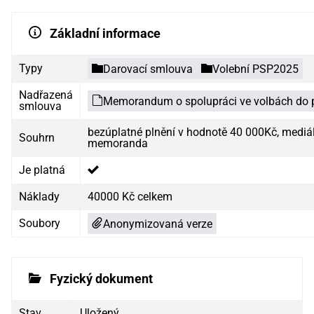
Základní informace
Typy
Darovací smlouva
Volební PSP2025
Nadřazená
Memorandum o spolupráci ve volbách do
smlouva
bezúplatné plnění v hodnotě 40 000Kč, mediál
Souhrn
memoranda
Je platná
Náklady
40000 Kč celkem
Soubory
Anonymizovaná verze
Fyzický dokument
Stav
Uložený