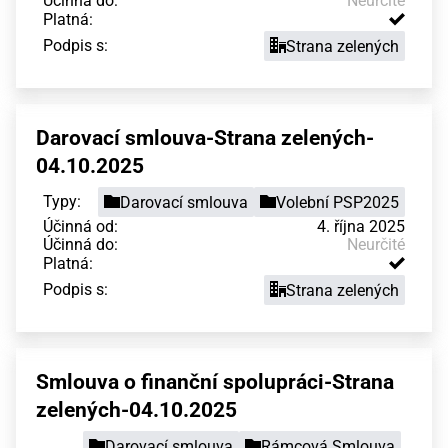
Účinná do:
Neurčité
Platná:
Podpis s:
Strana zelených
Darovací smlouva-Strana zelených-
04.10.2025
Typy:
Darovací smlouva
Volební PSP2025
Účinná od:
4. října 2025
Účinná do:
Neurčité
Platná:
Podpis s:
Strana zelených
Smlouva o finanční spolupráci-Strana
zelených-04.10.2025
Darovací smlouva
Rámcová Smlouva