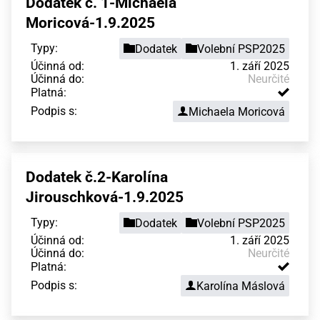
Dodatek č. 1-Michaela
Moricová-1.9.2025
Typy:
Dodatek
Volební PSP2025
Účinná od:
1. září 2025
Účinná do:
Neurčité
Platná:
Podpis s:
Michaela Moricová
Dodatek č.2-Karolína
Jirouschková-1.9.2025
Typy:
Dodatek
Volební PSP2025
Účinná od:
1. září 2025
Účinná do:
Neurčité
Platná:
Podpis s:
Karolína Máslová