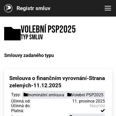
Registr smluv
Volební PSP2025
Typ smluv
Smlouvy zadaného typu
Smlouva o finančním vyrovnání-Strana
zelených-11.12.2025
Typy:
Inominátní smlouva
Volební PSP2025
Účinná od:
11. prosince 2025
Účinná do:
Neurčité
Platná: