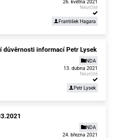
26. května 2021
Neurčité
František Hagara
 důvěrnosti informací Petr Lysek
NDA
13. dubna 2021
Neurčité
Petr Lysek
03.2021
NDA
24. března 2021