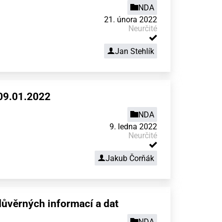
NDA
21. února 2022
Neurčité
Jan Stehlík
09.01.2022
NDA
9. ledna 2022
Neurčité
Jakub Čorňák
ůvěrných informací a dat
NDA