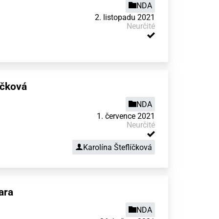
NDA
2. listopadu 2021
Neurčité
íčková
NDA
1. července 2021
Neurčité
Karolína Šteflíčková
ara
NDA