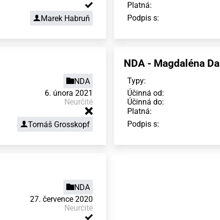
Platná:
Podpis s:
Marek Habruň
NDA - Magdaléna D
Typy:
NDA
6. února 2021
Účinná od:
Neurčité
Účinná do:
Platná:
Podpis s:
Tomáš Grosskopf
NDA
27. července 2020
Neurčité