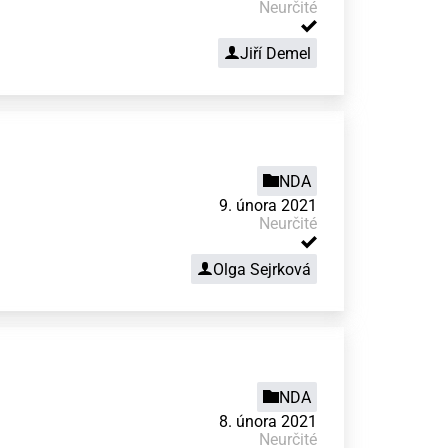
Neurčité
Jiří Demel
NDA
9. února 2021
Neurčité
Olga Sejrková
NDA
8. února 2021
Neurčité