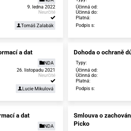
9. ledna 2022
Účinná od:
Neurčité
Účinná do:
Platná:
Podpis s:
Tomáš Zalabák
rmací a dat
Dohoda o ochraně dů
Typy:
NDA
26. listopadu 2021
Účinná od:
Neurčité
Účinná do:
Platná:
Podpis s:
Lucie Mikulová
mací a dat
Smlouva o zachování
Picko
NDA