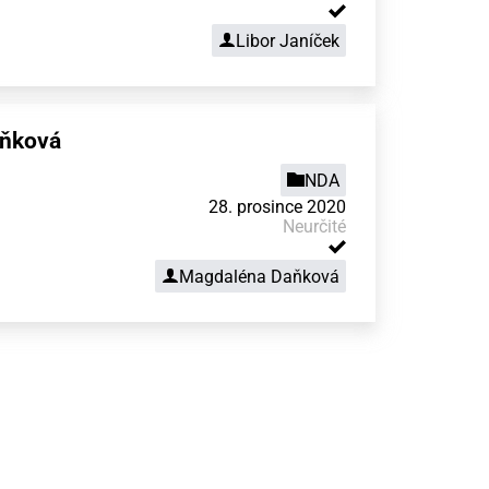
Libor Janíček
aňková
NDA
28. prosince 2020
Neurčité
Magdaléna Daňková