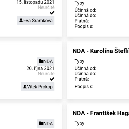
15. listopadu 2021
Typy:
Neurčité
Účinná od:
Účinná do:
Eva Šrámková
Platná:
Podpis s:
NDA - Karolína Štefl
Typy:
NDA
20. října 2021
Účinná od:
Neurčité
Účinná do:
Platná:
Podpis s:
Vítek Prokop
NDA - František Hag
Typy:
NDA