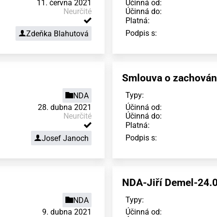
11. června 2021
Účinná od:
Neurčité
Účinná do:
Platná:
Podpis s:
Zdeňka Blahutová
Smlouva o zachování
Typy:
NDA
28. dubna 2021
Účinná od:
Neurčité
Účinná do:
Platná:
Podpis s:
Josef Janoch
NDA-Jiří Demel-24.
Typy:
NDA
9. dubna 2021
Účinná od: