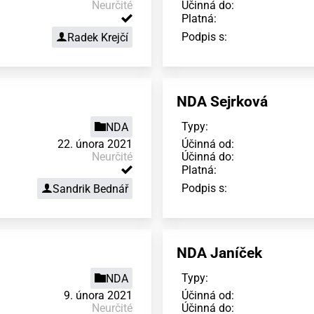
Neurčité
Účinná do:
Platná:
Podpis s:
Radek Krejčí
NDA Sejrková
Typy:
NDA
22. února 2021
Účinná od:
Neurčité
Účinná do:
Platná:
Podpis s:
Sandrik Bednář
NDA Janíček
Typy:
NDA
9. února 2021
Účinná od:
Neurčité
Účinná do: