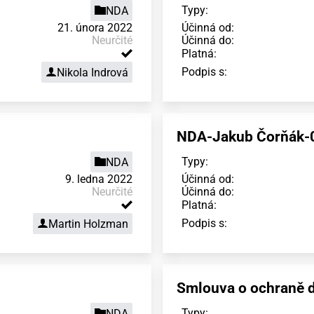
Typy:
NDA
21. února 2022
Účinná od:
Neurčité
Účinná do:
Platná:
Podpis s:
Nikola Indrová
NDA-Jakub Čorňák-
Typy:
NDA
9. ledna 2022
Účinná od:
Neurčité
Účinná do:
Platná:
Podpis s:
Martin Holzman
Smlouva o ochraně d
Typy:
NDA