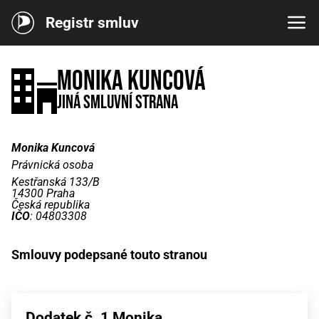
Registr smluv
Monika Kuncová
Jiná smluvní strana
Monika Kuncová
Právnická osoba
Kestřanská 133/B
14300 Praha
Česká republika
IČO
: 04803308
Smlouvy podepsané touto stranou
Dodatek č. 1 Monika