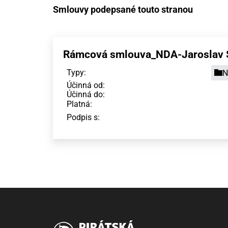
Smlouvy podepsané touto stranou
Rámcová smlouva_NDA-Jaroslav S
Typy:
N
Účinná od:
Účinná do:
Platná:
Podpis s: