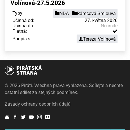
Volínová-27.5.2026
Typy:
NDA
Rámcová Smlouva
Účinná od:
27. května 2026
Účinná do:
Neurčité
Platná:
Podpis s:
Tereza Volínová
©
2026 Piráti. Všechna práva vyhlazena. Sdílejte a nechte
ostatní sdílet za stejných podmínek.
Zásady ochrany osobních údajů