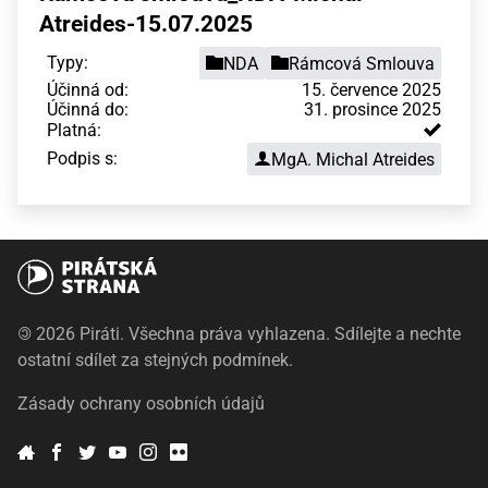
Atreides-15.07.2025
Typy:
NDA
Rámcová Smlouva
Účinná od:
15. července 2025
Účinná do:
31. prosince 2025
Platná:
Podpis s:
MgA. Michal Atreides
©
2026 Piráti. Všechna práva vyhlazena. Sdílejte a nechte
ostatní sdílet za stejných podmínek.
Zásady ochrany osobních údajů